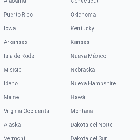
Alabama
Conécticut
Puerto Rico
Oklahoma
Iowa
Kentucky
Arkansas
Kansas
Isla de Rode
Nueva México
Misisipi
Nebraska
Idaho
Nueva Hampshire
Maine
Hawái
Virginia Occidental
Montana
Alaska
Dakota del Norte
Vermont
Dakota del Sur