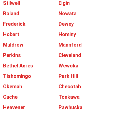
Stilwell
Elgin
Roland
Nowata
Frederick
Dewey
Hobart
Hominy
Muldrow
Mannford
Perkins
Cleveland
Bethel Acres
Wewoka
Tishomingo
Park Hill
Okemah
Checotah
Cache
Tonkawa
Heavener
Pawhuska