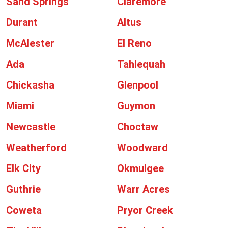
Sand Springs
Claremore
Durant
Altus
McAlester
El Reno
Ada
Tahlequah
Chickasha
Glenpool
Miami
Guymon
Newcastle
Choctaw
Weatherford
Woodward
Elk City
Okmulgee
Guthrie
Warr Acres
Coweta
Pryor Creek