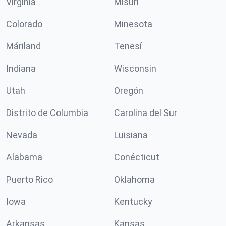
Virginia
Misuri
Colorado
Minesota
Máriland
Tenesí
Indiana
Wisconsin
Utah
Oregón
Distrito de Columbia
Carolina del Sur
Nevada
Luisiana
Alabama
Conécticut
Puerto Rico
Oklahoma
Iowa
Kentucky
Arkansas
Kansas