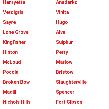
Henryetta
Anadarko
Verdigris
Vinita
Sayre
Hugo
Lone Grove
Alva
Kingfisher
Sulphur
Hinton
Perry
McLoud
Marlow
Pocola
Bristow
Broken Bow
Slaughterville
Madill
Spencer
Nichols Hills
Fort Gibson