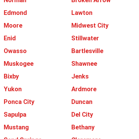
Norman
Broken Arrow
Edmond
Lawton
Moore
Midwest City
Enid
Stillwater
Owasso
Bartlesville
Muskogee
Shawnee
Bixby
Jenks
Yukon
Ardmore
Ponca City
Duncan
Sapulpa
Del City
Mustang
Bethany