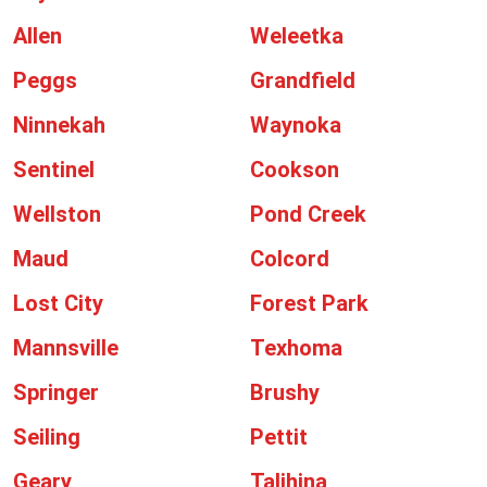
Allen
Weleetka
Peggs
Grandfield
Ninnekah
Waynoka
Sentinel
Cookson
Wellston
Pond Creek
Maud
Colcord
Lost City
Forest Park
Mannsville
Texhoma
Springer
Brushy
Seiling
Pettit
Geary
Talihina