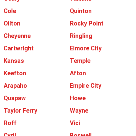
Cole
Quinton
Oilton
Rocky Point
Cheyenne
Ringling
Cartwright
Elmore City
Kansas
Temple
Keefton
Afton
Arapaho
Empire City
Quapaw
Howe
Taylor Ferry
Wayne
Roff
Vici
Cyril
Boswell