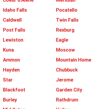
Coeur d'Alene
Meridian
Idaho Falls
Pocatello
Caldwell
Twin Falls
Post Falls
Rexburg
Lewiston
Eagle
Kuna
Moscow
Ammon
Mountain Home
Hayden
Chubbuck
Star
Jerome
Blackfoot
Garden City
Burley
Rathdrum