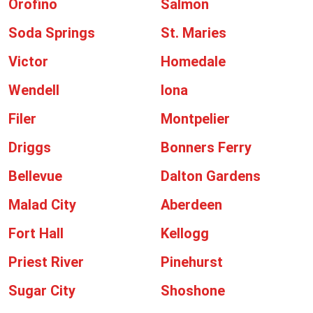
Orofino
Salmon
Soda Springs
St. Maries
Victor
Homedale
Wendell
Iona
Filer
Montpelier
Driggs
Bonners Ferry
Bellevue
Dalton Gardens
Malad City
Aberdeen
Fort Hall
Kellogg
Priest River
Pinehurst
Sugar City
Shoshone