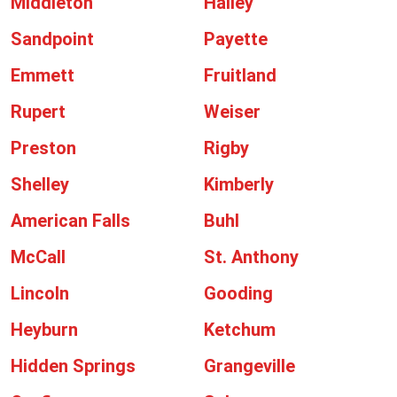
Middleton
Hailey
Sandpoint
Payette
Emmett
Fruitland
Rupert
Weiser
Preston
Rigby
Shelley
Kimberly
American Falls
Buhl
McCall
St. Anthony
Lincoln
Gooding
Heyburn
Ketchum
Hidden Springs
Grangeville