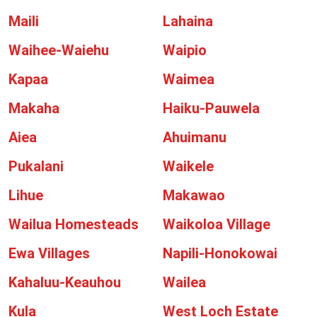
Maili
Lahaina
Waihee-Waiehu
Waipio
Kapaa
Waimea
Makaha
Haiku-Pauwela
Aiea
Ahuimanu
Pukalani
Waikele
Lihue
Makawao
Wailua Homesteads
Waikoloa Village
Ewa Villages
Napili-Honokowai
Kahaluu-Keauhou
Wailea
Kula
West Loch Estate