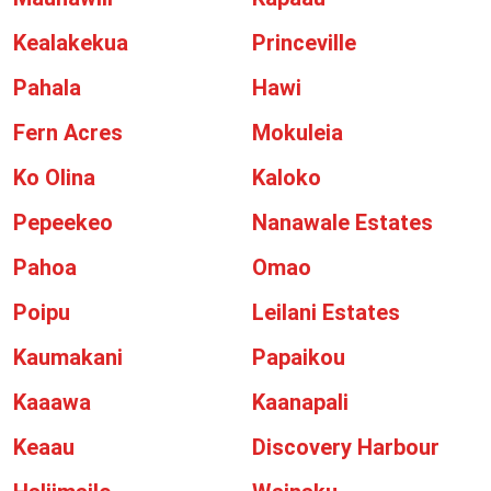
Kealakekua
Princeville
Pahala
Hawi
Fern Acres
Mokuleia
Ko Olina
Kaloko
Pepeekeo
Nanawale Estates
Pahoa
Omao
Poipu
Leilani Estates
Kaumakani
Papaikou
Kaaawa
Kaanapali
Keaau
Discovery Harbour