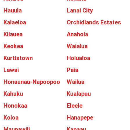
Hauula
Lanai City
Kalaeloa
Orchidlands Estates
Kilauea
Anahola
Keokea
Waialua
Kurtistown
Holualoa
Lawai
Paia
Honaunau-Napoopoo
Wailua
Kahuku
Kualapuu
Honokaa
Eleele
Koloa
Hanapepe
Maunawili
Kapaau