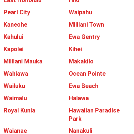
East Honolulu
Hilo
Pearl City
Waipahu
Kaneohe
Mililani Town
Kahului
Ewa Gentry
Kapolei
Kihei
Mililani Mauka
Makakilo
Wahiawa
Ocean Pointe
Wailuku
Ewa Beach
Waimalu
Halawa
Royal Kunia
Hawaiian Paradise
Park
Waianae
Nanakuli