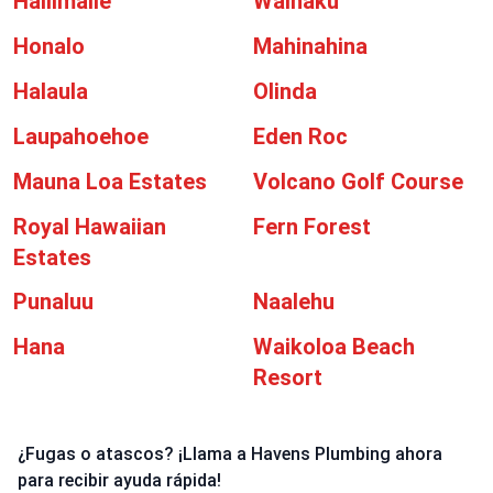
Haliimaile
Wainaku
Honalo
Mahinahina
Halaula
Olinda
Laupahoehoe
Eden Roc
Mauna Loa Estates
Volcano Golf Course
Royal Hawaiian
Fern Forest
Estates
Punaluu
Naalehu
Hana
Waikoloa Beach
Resort
¿Fugas o atascos? ¡Llama a Havens Plumbing ahora
para recibir ayuda rápida!