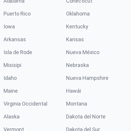
Alabama
Conécticut
Puerto Rico
Oklahoma
Iowa
Kentucky
Arkansas
Kansas
Isla de Rode
Nueva México
Misisipi
Nebraska
Idaho
Nueva Hampshire
Maine
Hawái
Virginia Occidental
Montana
Alaska
Dakota del Norte
Vermont
Dakota del Sur