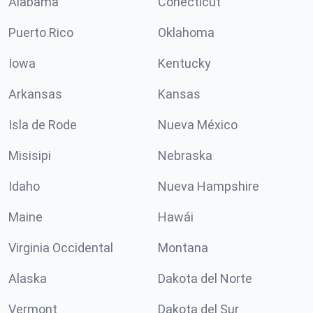
Alabama
Conécticut
Puerto Rico
Oklahoma
Iowa
Kentucky
Arkansas
Kansas
Isla de Rode
Nueva México
Misisipi
Nebraska
Idaho
Nueva Hampshire
Maine
Hawái
Virginia Occidental
Montana
Alaska
Dakota del Norte
Vermont
Dakota del Sur