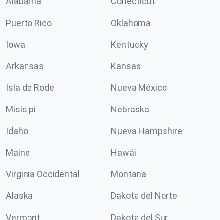
Alabama
Conécticut
Puerto Rico
Oklahoma
Iowa
Kentucky
Arkansas
Kansas
Isla de Rode
Nueva México
Misisipi
Nebraska
Idaho
Nueva Hampshire
Maine
Hawái
Virginia Occidental
Montana
Alaska
Dakota del Norte
Vermont
Dakota del Sur