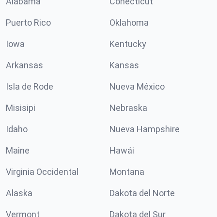
Alabama
Conécticut
Puerto Rico
Oklahoma
Iowa
Kentucky
Arkansas
Kansas
Isla de Rode
Nueva México
Misisipi
Nebraska
Idaho
Nueva Hampshire
Maine
Hawái
Virginia Occidental
Montana
Alaska
Dakota del Norte
Vermont
Dakota del Sur