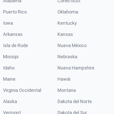
Alabama
Conécticut
Puerto Rico
Oklahoma
Iowa
Kentucky
Arkansas
Kansas
Isla de Rode
Nueva México
Misisipi
Nebraska
Idaho
Nueva Hampshire
Maine
Hawái
Virginia Occidental
Montana
Alaska
Dakota del Norte
Vermont
Dakota del Sur